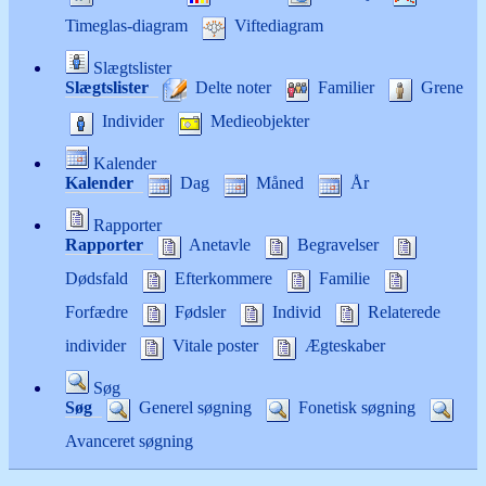
Timeglas-diagram
Viftediagram
Slægtslister
Slægtslister
Delte noter
Familier
Grene
Individer
Medieobjekter
Kalender
Kalender
Dag
Måned
År
Rapporter
Rapporter
Anetavle
Begravelser
Dødsfald
Efterkommere
Familie
Forfædre
Fødsler
Individ
Relaterede
individer
Vitale poster
Ægteskaber
Søg
Søg
Generel søgning
Fonetisk søgning
Avanceret søgning