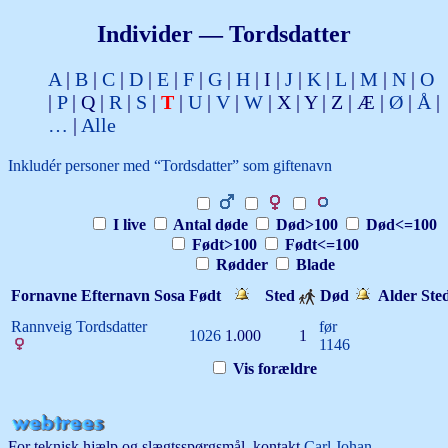
Individer —
Tordsdatter
A
B
C
D
E
F
G
H
I
J
K
L
M
N
O
P
Q
R
S
T
U
V
W
X
Y
Z
Æ
Ø
Å
…
Alle
Inkludér personer med “
Tordsdatter
” som giftenavn
I live
Antal døde
Død>100
Død<=100
Født>100
Født<=100
Rødder
Blade
Fornavne
Efternavn
Sosa
Født
Sted
Død
Alder
Ste
Rannveig
Tordsdatter
før
1026
1.000
1
1146
Vis forældre
For teknisk hjælp og slægtsspørgsmål, kontakt
Carl Johan