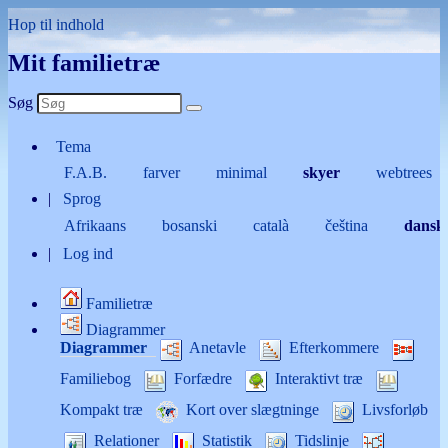
Hop til indhold
Mit familietræ
Søg
Tema
F.A.B.
farver
minimal
skyer
webtrees
Sprog
Afrikaans
bosanski
català
čeština
dans
Log ind
Familietræ
Diagrammer
Diagrammer
Anetavle
Efterkommere
Familiebog
Forfædre
Interaktivt træ
Kompakt træ
Kort over slægtninge
Livsforløb
Relationer
Statistik
Tidslinje