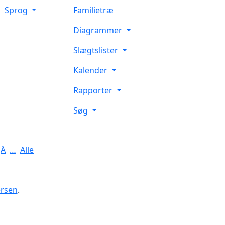
Sprog
Familietræ
Diagrammer
Slægtslister
Kalender
Rapporter
Søg
Å
…
Alle
ersen
.