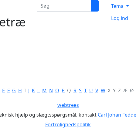
Søg
Tema
ietræ
Log ind
E
F
G
H
I
J
K
L
M
N
O
P
Q
R
S
T
U
V
W
X
Y
Z
Æ
Ø
webtrees
teknisk hjælp og slægtsspørgsmål, kontakt
Carl Johan Fedd
Fortrolighedspolitik