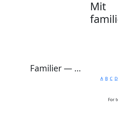
Mit
Hop til indhold
famil
Familier —
…
A
B
C
D
For 