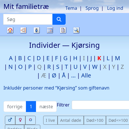
Mit familietræ
Hop til indhold
Tema
Sprog
Log ind
Søg
Diagrammer
Slægtslister
Kalender
Rapporter
Søg
Familietræ
Individer —
Kjørsing
A
B
C
D
E
F
G
H
I
J
K
L
M
N
O
P
Q
R
S
T
U
V
W
X
Y
Z
Æ
Ø
Å
…
Alle
Inkludér personer med “
Kjørsing
” som giftenavn
Filtrer
forrige
1
næste
I live
Antal døde
Død>100
Død<=100