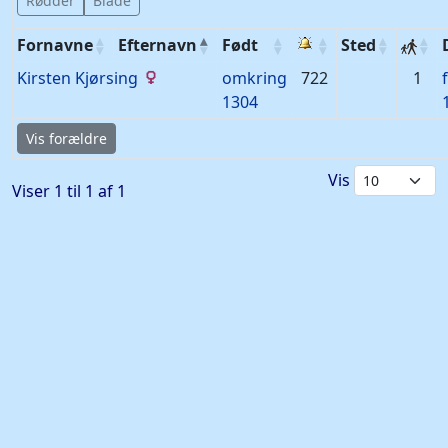
Rødder
Blade
Fornavne
Efternavn
Født
Sted
Kirsten
Kjørsing
omkring
722
1
1304
Vis forældre
Vis
Viser 1 til 1 af 1