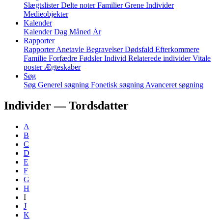
Slægtslister
Delte noter
Familier
Grene
Individer
Medieobjekter
Kalender
Kalender
Dag
Måned
År
Rapporter
Rapporter
Anetavle
Begravelser
Dødsfald
Efterkommere
Familie
Forfædre
Fødsler
Individ
Relaterede individer
Vitale
poster
Ægteskaber
Søg
Søg
Generel søgning
Fonetisk søgning
Avanceret søgning
Individer —
Tordsdatter
A
B
C
D
E
F
G
H
I
J
K