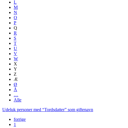
L
M
N
O
P
Q
R
S
T
U
V
W
X
Y
Z
Æ
Ø
Å
…
Alle
Udeluk personer med “
Tordsdatter
” som giftenavn
forrige
1