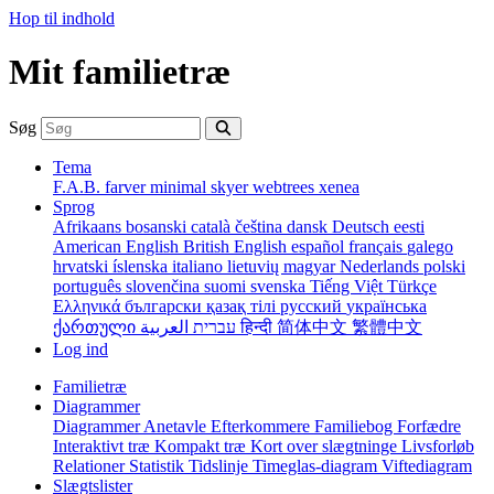
Hop til indhold
Mit familietræ
Søg
Tema
F.A.B.
farver
minimal
skyer
webtrees
xenea
Sprog
Afrikaans
bosanski
català
čeština
dansk
Deutsch
eesti
American English
British English
español
français
galego
hrvatski
íslenska
italiano
lietuvių
magyar
Nederlands
polski
português
slovenčina
suomi
svenska
Tiếng Việt
Türkçe
Ελληνικά
български
қазақ тілі
русский
українська
ქართული
עברית
العربية
हिन्दी
简体中文
繁體中文
Log ind
Familietræ
Diagrammer
Diagrammer
Anetavle
Efterkommere
Familiebog
Forfædre
Interaktivt træ
Kompakt træ
Kort over slægtninge
Livsforløb
Relationer
Statistik
Tidslinje
Timeglas-diagram
Viftediagram
Slægtslister