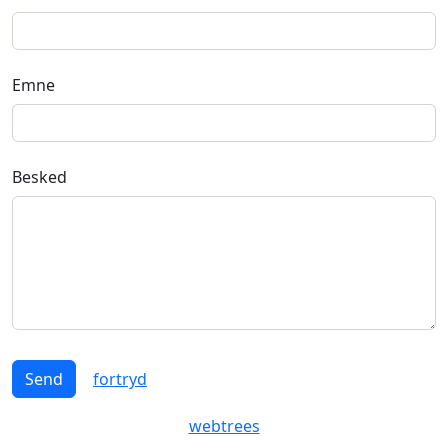
Emne
Besked
Send
fortryd
webtrees