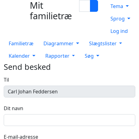
Mit
Hop til indhold
Søg
Tema
familietræ
Sprog
Log ind
Familietræ
Diagrammer
Slægtslister
Kalender
Rapporter
Søg
Send besked
Til
Dit navn
E-mail-adresse